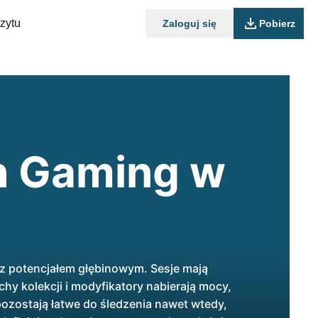
zytu
Zaloguj się
Pobierz
h Gaming w
 z potencjałem głębinowym. Sesje mają
y kolekcji i modyfikatory nabierają mocy,
pozostają łatwe do śledzenia nawet wtedy,