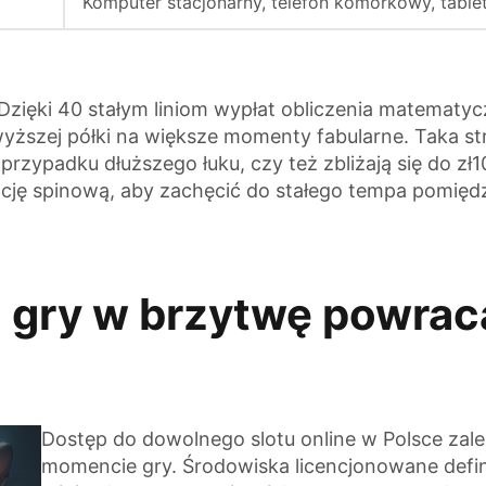
Komputer stacjonarny, telefon komórkowy, table
. Dzięki 40 stałym liniom wypłat obliczenia matematy
jwyższej półki na większe momenty fabularne. Taka 
 w przypadku dłuższego łuku, czy też zbliżają się do
ncję spinową, aby zachęcić do stałego tempa pomię
 gry w brzytwę powrac
Dostęp do dowolnego slotu online w Polsce zależ
momencie gry. Środowiska licencjonowane defini