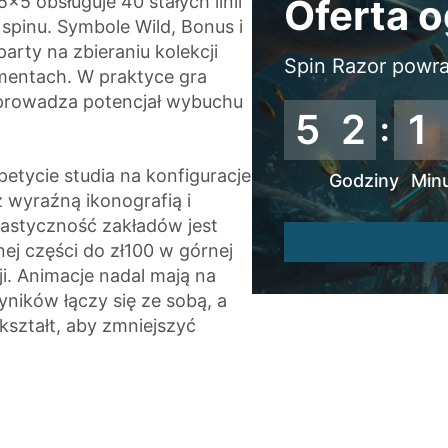
x5 obsługuje 40 stałych linii
Oferta 
 spinu. Symbole Wild, Bonus i
rty na zbieraniu kolekcji
Spin Razor powra
entach. W praktyce gra
prowadza potencjał wybuchu
5
2
1
:
etycie studia na konfiguracje
Godziny
Min
 z wyraźną ikonografią i
lastyczność zakładów jest
nej części do zł100 w górnej
i. Animacje nadal mają na
ników łączy się ze sobą, a
kształt, aby zmniejszyć