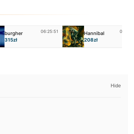
06:26:16
06:25:
Craniax
burgher
354zł
315zł
Hide