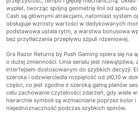
przejrzystość, tempo i głębię mechaniczną. Układ 5
wypłat, tworząc spójną geometrię linii od spinu do
Cash są głównymi atrakcjami, natomiast system opa
obsługuje wzrosty wartości w dedykowanych mom
podstawowa ustala rytm, a warstwa bonusowa w
bez przytłaczania przepływu szpuli rdzeniowej.
Gra Razor Returns by Push Gaming opiera się na ap
o dużej zmienności. Linia serialu jest niewątpliwa,
interfejsem dostosowanym do szybkich decyzji. E
szeroka i odzwierciedla rozpiętość od zł0,10 w dol
części, co jest zgodne z szeroką gamą planów sesj
celu zachowanie czytelności zdarzeń, gdy wiele wy
hierarchie symboli są wzmacniane poprzez kolor i 
niejednoznaczność podczas szybkich spinów.