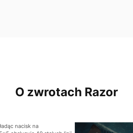
ł wygranej
alny
 w Polsce
O zwrotach Razor
ładąc nacisk na