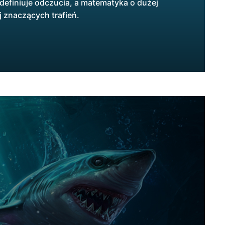
definiuje odczucia, a matematyka o dużej
j znaczących trafień.