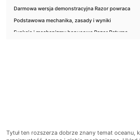
Darmowa wersja demonstracyjna Razor powraca
Podstawowa mechanika, zasady i wyniki
Funkcje i mechanizmy bonusowe Razor Returns
Razor zwraca RTP, zmienność i maksymalny potencja
Jak podejść do Razor Returns w sposób odpowiedzi
Gra w Razor powraca online za prawdziwe pieniądze
Depozyty, płatności i odpowiedzialna gra w Polsce
Mobilna wersja Razor powraca
Tytuł ten rozszerza dobrze znany temat oceanu, k